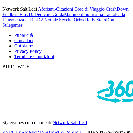
Network Salt Leaf
Aforismi-Citazioni
Cose di Viaggio
CrashDown
Findbest
FrasiDaDedicare
GuidaMamme
iPhonmania
LaGoleada
L'Insolenza di R2-D2
Notizie Secche
Qrios
Rally
StatoDonna
Stilegames
Pubblicità
Contattaci
Chi siamo
Privacy Policy
Termini e Condizioni
BUILT WITH
Stylegames.com
è parte di
Network Salt Leaf
SALT LEAF MEDIA STRATEGY S.R.L.
- P.IVA IT02665760399