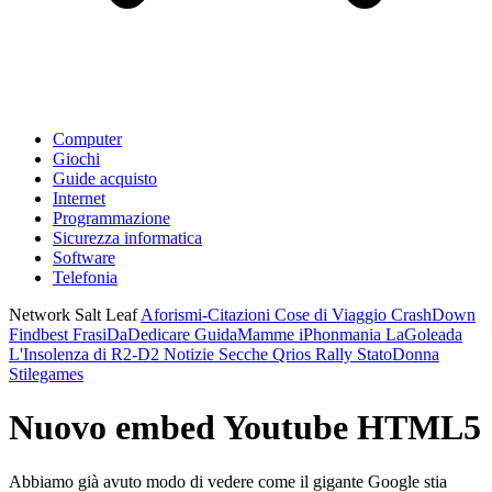
Computer
Giochi
Guide acquisto
Internet
Programmazione
Sicurezza informatica
Software
Telefonia
Network Salt Leaf
Aforismi-Citazioni
Cose di Viaggio
CrashDown
Findbest
FrasiDaDedicare
GuidaMamme
iPhonmania
LaGoleada
L'Insolenza di R2-D2
Notizie Secche
Qrios
Rally
StatoDonna
Stilegames
Nuovo embed Youtube HTML5
Abbiamo già avuto modo di vedere come il gigante Google stia