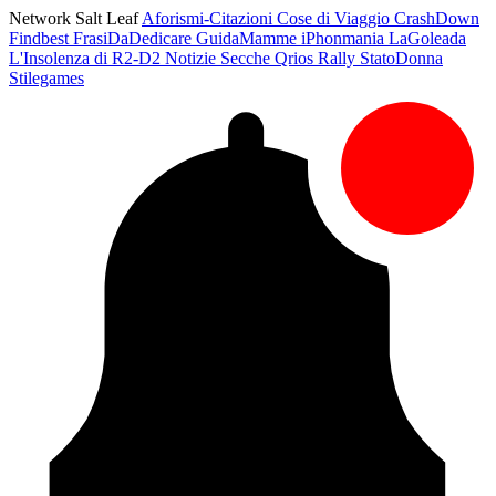
Network Salt Leaf
Aforismi-Citazioni
Cose di Viaggio
CrashDown
Findbest
FrasiDaDedicare
GuidaMamme
iPhonmania
LaGoleada
L'Insolenza di R2-D2
Notizie Secche
Qrios
Rally
StatoDonna
Stilegames