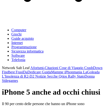
Computer
Giochi
Guide acquisto
Internet
Programmazione
Sicurezza informatica
Software
Telefonia
Network Salt Leaf
Aforismi-Citazioni
Cose di Viaggio
CrashDown
Findbest
FrasiDaDedicare
GuidaMamme
iPhonmania
LaGoleada
L'Insolenza di R2-D2
Notizie Secche
Qrios
Rally
StatoDonna
Stilegames
iPhone 5 anche ad occhi chiusi
Il 90 per cento delle persone che hanno un iPhone sono