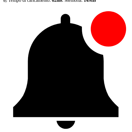
🚀 Tempo di caricamento:
62ms
. Memoria:
14MB