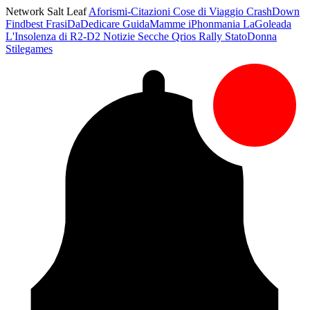
Network Salt Leaf
Aforismi-Citazioni
Cose di Viaggio
CrashDown
Findbest
FrasiDaDedicare
GuidaMamme
iPhonmania
LaGoleada
L'Insolenza di R2-D2
Notizie Secche
Qrios
Rally
StatoDonna
Stilegames