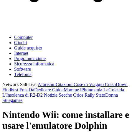
Computer
Giochi
Guide acquisto
Internet
Programmazione
Sicurezza informatica
Software
Telefonia
Network Salt Leaf
Aforismi-Citazioni
Cose di Viaggio
CrashDown
Findbest
FrasiDaDedicare
GuidaMamme
iPhonmania
LaGoleada
L'Insolenza di R2-D2
Notizie Secche
Qrios
Rally
StatoDonna
Stilegames
Nintendo Wii: come installare e
usare l'emulatore Dolphin