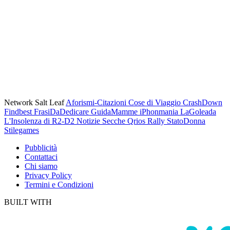
Network Salt Leaf
Aforismi-Citazioni
Cose di Viaggio
CrashDown
Findbest
FrasiDaDedicare
GuidaMamme
iPhonmania
LaGoleada
L'Insolenza di R2-D2
Notizie Secche
Qrios
Rally
StatoDonna
Stilegames
Pubblicità
Contattaci
Chi siamo
Privacy Policy
Termini e Condizioni
BUILT WITH