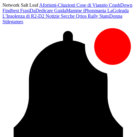
Network Salt Leaf
Aforismi-Citazioni
Cose di Viaggio
CrashDown
Findbest
FrasiDaDedicare
GuidaMamme
iPhonmania
LaGoleada
L'Insolenza di R2-D2
Notizie Secche
Qrios
Rally
StatoDonna
Stilegames